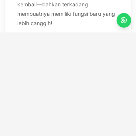
kembali—bahkan terkadang
membuatnya memiliki fungsi baru yang
lebih canggih!
Mulai dari bereksperimen dengan
sistem IoT berbasis Arduino, membedah
mesin, hingga merancang modul
custom
, saya selalu
mendokumentasikan setiap eksperimen
"gila" saya melalui blog ini serta kanal
YouTube saya. Selamat datang di ruang
kerja *out-of-the-box* saya!