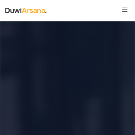
Duwi
Arsana
.