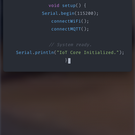
void
setup
() {

Serial
.
begin
(115200);

connectWiFi
();

connectMQTT
();

// System ready.
Serial
.
println
(
"IoT Core Initialized."
);

}