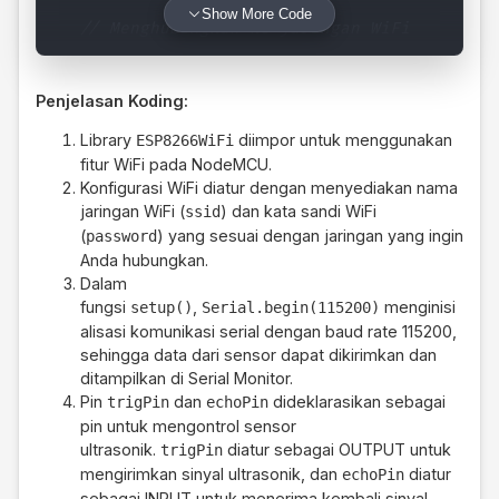
Show More Code
// Menghubungkan ke jaringan WiFi
WiFi
.
begin
(
ssid
,
 password
)
;
// Memulai pr
while
(
WiFi
.
status
(
)
!=
 WL_CONNECTED
)
{
/
Penjelasan Koding:
delay
(
1000
)
;
Serial
.
println
(
"Connecting to WiFi..."
)
Library
diimpor untuk menggunakan
ESP8266WiFi
}
fitur WiFi pada NodeMCU.
Serial
.
println
(
"Connected to WiFi!"
)
;
// 
Konfigurasi WiFi diatur dengan menyediakan nama
}
jaringan WiFi (
) dan kata sandi WiFi
ssid
(
) yang sesuai dengan jaringan yang ingin
password
void
loop
(
)
{
Anda hubungkan.
// Baca data dari sensor
Dalam
fungsi
,
menginisi
setup()
Serial.begin(115200)
long
 duration
,
 distance
;
alisasi komunikasi serial dengan baud rate 115200,
digitalWrite
(
trigPin
,
LOW
)
;
// Menyimpan 
sehingga data dari sensor dapat dikirimkan dan
delayMicroseconds
(
2
)
;
ditampilkan di Serial Monitor.
digitalWrite
(
trigPin
,
HIGH
)
;
// Menyimpan
Pin
dan
dideklarasikan sebagai
trigPin
echoPin
delayMicroseconds
(
10
)
;
pin untuk mengontrol sensor
digitalWrite
(
trigPin
,
LOW
)
;
// Kembali me
ultrasonik.
diatur sebagai OUTPUT untuk
trigPin
mengirimkan sinyal ultrasonik, dan
diatur
echoPin
  duration 
=
pulseIn
(
echoPin
,
HIGH
)
;
// Men
sebagai INPUT untuk menerima kembali sinyal