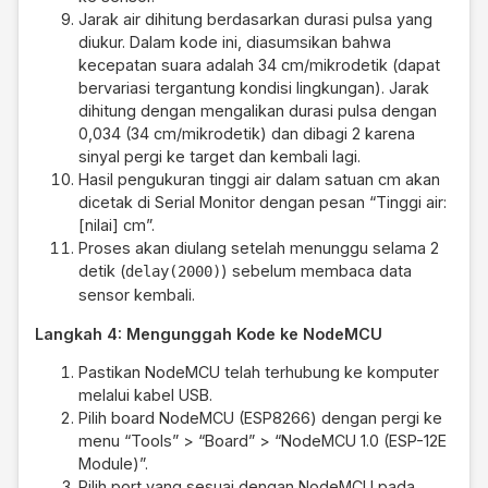
Jarak air dihitung berdasarkan durasi pulsa yang
diukur. Dalam kode ini, diasumsikan bahwa
kecepatan suara adalah 34 cm/mikrodetik (dapat
bervariasi tergantung kondisi lingkungan). Jarak
dihitung dengan mengalikan durasi pulsa dengan
0,034 (34 cm/mikrodetik) dan dibagi 2 karena
sinyal pergi ke target dan kembali lagi.
Hasil pengukuran tinggi air dalam satuan cm akan
dicetak di Serial Monitor dengan pesan “Tinggi air:
[nilai] cm”.
Proses akan diulang setelah menunggu selama 2
detik (
) sebelum membaca data
delay(2000)
sensor kembali.
Langkah 4: Mengunggah Kode ke NodeMCU
Pastikan NodeMCU telah terhubung ke komputer
melalui kabel USB.
Pilih board NodeMCU (ESP8266) dengan pergi ke
menu “Tools” > “Board” > “NodeMCU 1.0 (ESP-12E
Module)”.
Pilih port yang sesuai dengan NodeMCU pada