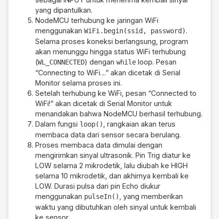
  distance 
=
 duration 
*
0.034
/
2
;
// Mengh
yang dipantulkan.
NodeMCU terhubung ke jaringan WiFi
// Kirim data melalui Serial Monitor
menggunakan
.
WiFi.begin(ssid, password)
Serial
.
print
(
"Tinggi air: "
)
;
Selama proses koneksi berlangsung, program
Serial
.
print
(
distance
)
;
// Mencetak nilai
akan menunggu hingga status WiFi terhubung
(
) dengan
loop. Pesan
WL_CONNECTED
while
Serial
.
println
(
" cm"
)
;
// Mencetak satuan
“Connecting to WiFi…” akan dicetak di Serial
Monitor selama proses ini.
delay
(
2000
)
;
// Menunda proses selama 2 d
Setelah terhubung ke WiFi, pesan “Connected to
}
WiFi!” akan dicetak di Serial Monitor untuk
menandakan bahwa NodeMCU berhasil terhubung.
Dalam fungsi
, rangkaian akan terus
loop()
membaca data dari sensor secara berulang.
Proses membaca data dimulai dengan
mengirimkan sinyal ultrasonik. Pin Trig diatur ke
LOW selama 2 mikrodetik, lalu diubah ke HIGH
selama 10 mikrodetik, dan akhirnya kembali ke
LOW. Durasi pulsa dari pin Echo diukur
menggunakan
, yang memberikan
pulseIn()
waktu yang dibutuhkan oleh sinyal untuk kembali
ke sensor.