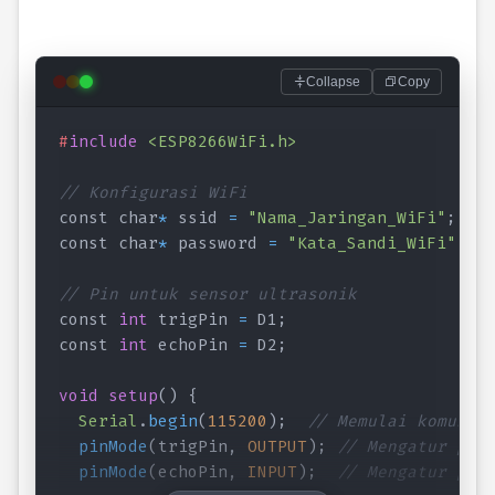
Collapse
Copy
#
include
<ESP8266WiFi.h>
// Konfigurasi WiFi
const char
*
 ssid 
=
"Nama_Jaringan_WiFi"
;
const char
*
 password 
=
"Kata_Sandi_WiFi"
;
// Pin untuk sensor ultrasonik
const 
int
 trigPin 
=
 D1
;
const 
int
 echoPin 
=
 D2
;
void
setup
(
)
{
Serial
.
begin
(
115200
)
;
// Memulai komunik
pinMode
(
trigPin
,
OUTPUT
)
;
// Mengatur pin
pinMode
(
echoPin
,
INPUT
)
;
// Mengatur pin