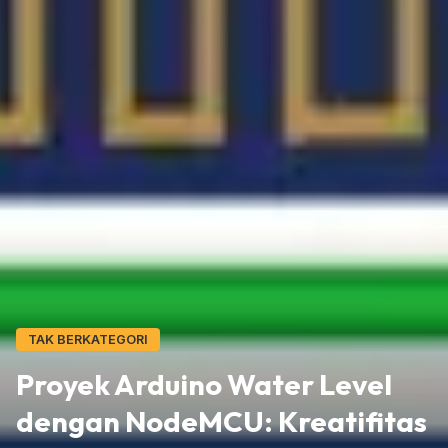
TAK BERKATEGORI
Proyek Arduino Water Level
dengan NodeMCU: Kreatifitas