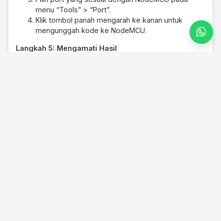
menu “Tools” > “Port”.
Klik tombol panah mengarah ke kanan untuk
mengunggah kode ke NodeMCU.
Langkah 5: Mengamati Hasil
Setelah kode diunggah, Anda dapat membuka Serial
Monitor pada Arduino IDE untuk melihat hasil pembacaan
tinggi air dari sensor ultrasonik. Pastikan baud rate pada
Serial Monitor disetel ke 115200.
Project diatas adalah sebuah rangkaian yang
menggunakan sensor ultrasonik untuk membaca level
ketinggian air. Dalam proyek ini, hasil pembacaan
ditampilkan pada serial monitor di komputer. Jika Anda
tertarik untuk membuat proyek water level IoT yang
dapat mengirimkan hasil pembacaan secara langsung ke
handphone, Anda dapat menyimak video di bawah ini: