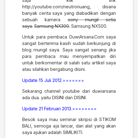
saja klik link
http://youtube.com/neutronuang
, disana
banyak cerita saya yang diabadikan dengan
sebuah kamera
sony mungil setia
saya.
Samsung NX300.
Samsung NX500.
Untuk para pembaca DuwiArsana.Com saya
sangat berterima kasih sudah berkunjung di
blog mungil saya. Saya sangat senang jika
para pembaca mau menyempatkan diri
untuk berkomentar di salah satu artikel saya
atau silahkan bergabung disini.
Update 15 Juli 2012.=======
Sekarang channel youtube dari duwiarsana
ada dua. yaitu
DISINI
dan
DISINI.
Update 21 Februari 2013.========
Besok saya mau seminar skripsi di STIKOM
BALI, semoga aja lancar, dan alat yang akan
saya ajukan adalah SIMILIKITI.