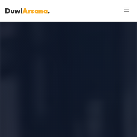
Duwi
Arsana
.