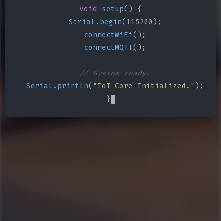
void
setup
() {

Serial
.
begin
(115200);

connectWiFi
();

connectMQTT
();

// System ready.
Serial
.
println
(
"IoT Core Initialized."
);

}