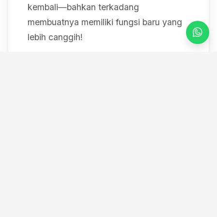
kembali—bahkan terkadang
membuatnya memiliki fungsi baru yang
lebih canggih!
Mulai dari bereksperimen dengan sistem
IoT berbasis Arduino, membedah mesin,
hingga merancang modul
custom
, saya
selalu mendokumentasikan setiap
eksperimen "gila" saya melalui blog ini
serta kanal YouTube saya. Selamat
datang di ruang kerja *out-of-the-box*
saya!