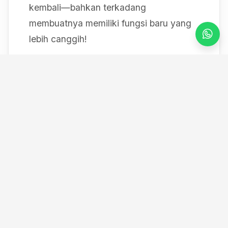
kembali—bahkan terkadang
membuatnya memiliki fungsi baru yang
lebih canggih!
Mulai dari bereksperimen dengan sistem
IoT berbasis Arduino, membedah mesin,
hingga merancang modul
custom
, saya
selalu mendokumentasikan setiap
eksperimen "gila" saya melalui blog ini
serta kanal YouTube saya. Selamat
datang di ruang kerja *out-of-the-box*
saya!