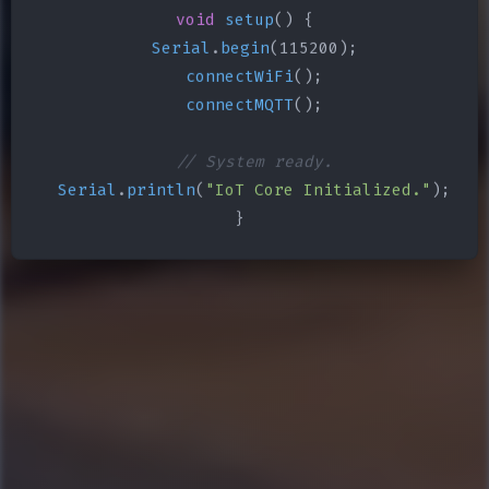
void
setup
() {

Serial
.
begin
(115200);

connectWiFi
();

connectMQTT
();

// System ready.
Serial
.
println
(
"IoT Core Initialized."
);

}