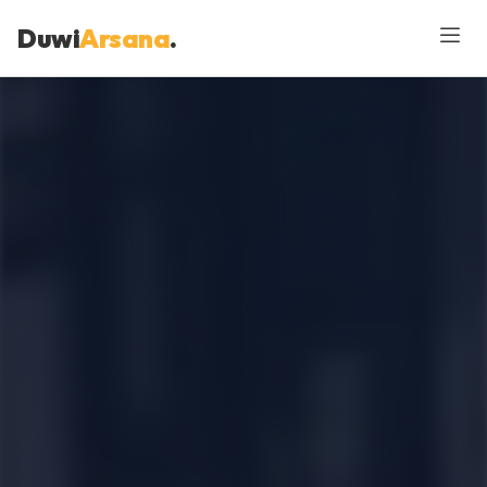
Duwi
Arsana
.