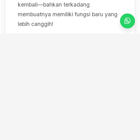
kembali—bahkan terkadang
membuatnya memiliki fungsi baru yang
lebih canggih!
Mulai dari bereksperimen dengan sistem
IoT berbasis Arduino, membedah mesin,
hingga merancang modul
custom
, saya
selalu mendokumentasikan setiap
eksperimen "gila" saya melalui blog ini
serta kanal YouTube saya. Selamat
datang di ruang kerja *out-of-the-box*
saya!