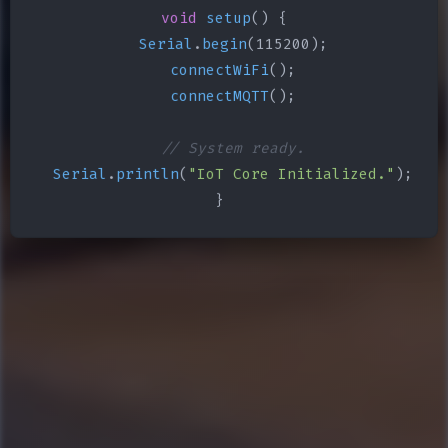
void
setup
() {

Serial
.
begin
(115200);

connectWiFi
();

connectMQTT
();

// System ready.
Serial
.
println
(
"IoT Core Initialized."
);

}