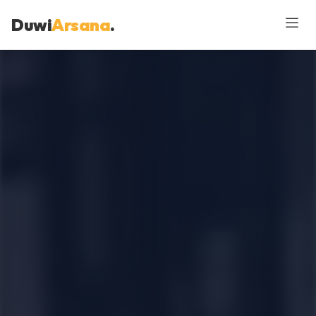
Duwi
Arsana
.