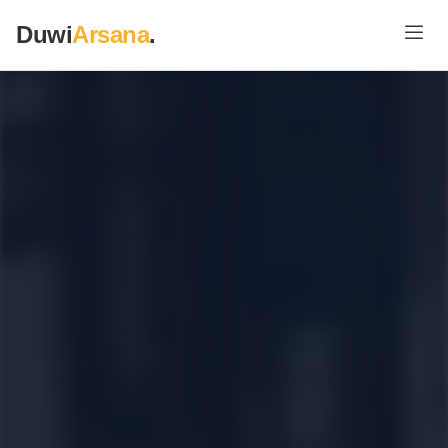
Duwi
Arsana
.