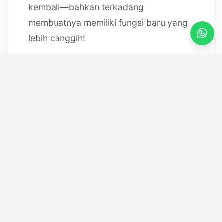
kembali—bahkan terkadang
membuatnya memiliki fungsi baru yang
lebih canggih!
Mulai dari bereksperimen dengan
sistem IoT berbasis Arduino, membedah
mesin, hingga merancang modul
custom
, saya selalu
mendokumentasikan setiap eksperimen
"gila" saya melalui blog ini serta kanal
YouTube saya. Selamat datang di ruang
kerja *out-of-the-box* saya!