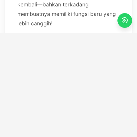
kembali—bahkan terkadang
membuatnya memiliki fungsi baru yang
lebih canggih!
Mulai dari bereksperimen dengan
sistem IoT berbasis Arduino, membedah
mesin, hingga merancang modul
custom
, saya selalu
mendokumentasikan setiap eksperimen
"gila" saya melalui blog ini serta kanal
YouTube saya. Selamat datang di ruang
kerja *out-of-the-box* saya!