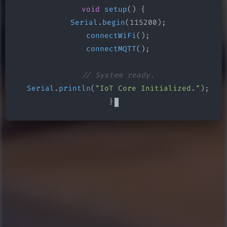
void
setup
() {

Serial
.
begin
(115200);

connectWiFi
();

connectMQTT
();

// System ready.
Serial
.
println
(
"IoT Core Initialized."
);

}