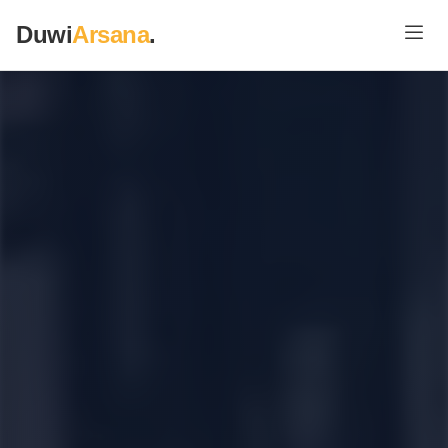
Duwi
Arsana
.