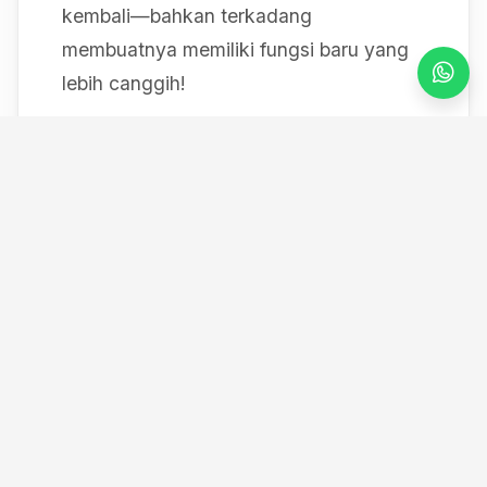
kembali—bahkan terkadang
membuatnya memiliki fungsi baru yang
lebih canggih!
Mulai dari bereksperimen dengan sistem
IoT berbasis Arduino, membedah mesin,
hingga merancang modul
custom
, saya
selalu mendokumentasikan setiap
eksperimen "gila" saya melalui blog ini
serta kanal YouTube saya. Selamat
datang di ruang kerja *out-of-the-box*
saya!