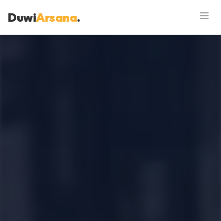
Duwi
Arsana
.