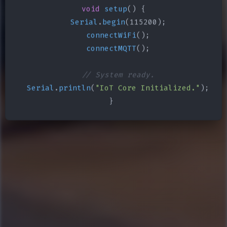
void
setup
() {

Serial
.
begin
(115200);

connectWiFi
();

connectMQTT
();

// System ready.
Serial
.
println
(
"IoT Core Initialized."
);

}