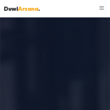
Duwi
Arsana
.