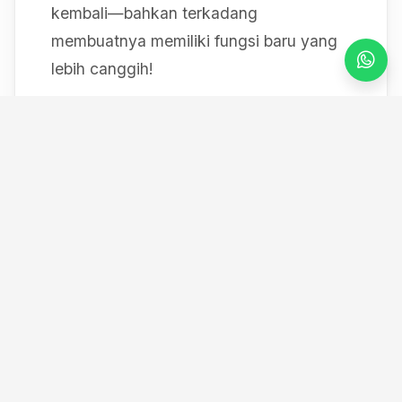
kembali—bahkan terkadang
membuatnya memiliki fungsi baru yang
lebih canggih!
Mulai dari bereksperimen dengan sistem
IoT berbasis Arduino, membedah mesin,
hingga merancang modul
custom
, saya
selalu mendokumentasikan setiap
eksperimen "gila" saya melalui blog ini
serta kanal YouTube saya. Selamat
datang di ruang kerja *out-of-the-box*
saya!