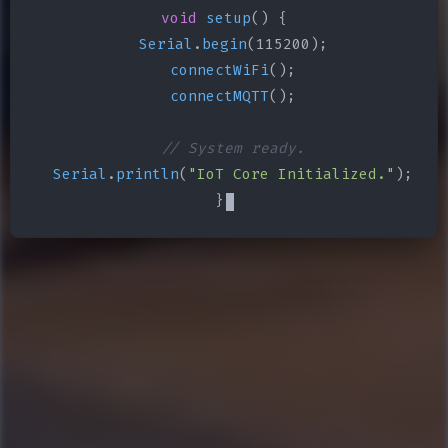
void
setup
() {

Serial
.
begin
(115200);

connectWiFi
();

connectMQTT
();

// System ready.
Serial
.
println
(
"IoT Core Initialized."
);

}