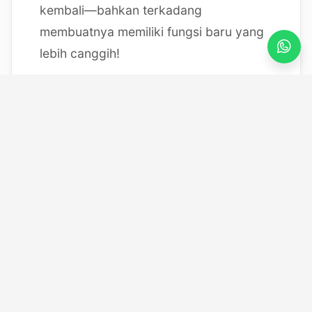
kembali—bahkan terkadang
membuatnya memiliki fungsi baru yang
lebih canggih!
Mulai dari bereksperimen dengan
sistem IoT berbasis Arduino, membedah
mesin, hingga merancang modul
custom
, saya selalu
mendokumentasikan setiap eksperimen
"gila" saya melalui blog ini serta kanal
YouTube saya. Selamat datang di ruang
kerja *out-of-the-box* saya!