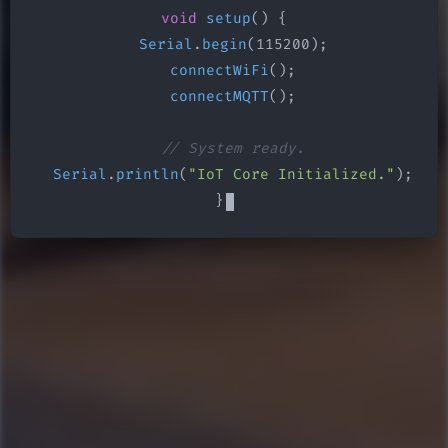
void
setup
() {

Serial
.
begin
(115200);

connectWiFi
();

connectMQTT
();

// System ready.
Serial
.
println
(
"IoT Core Initialized."
);

}