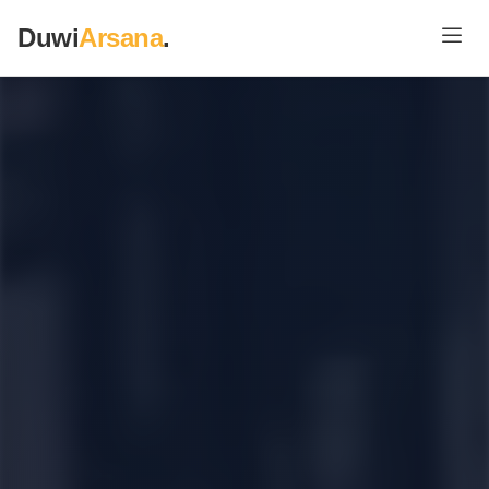
Duwi
Arsana
.