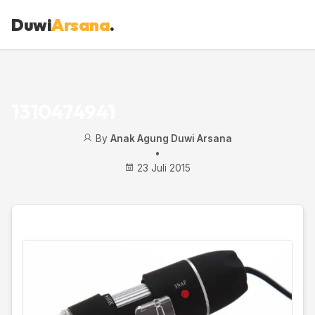
Duwi
Arsana
.
1310474941
By
Anak Agung Duwi Arsana
•
23 Juli 2015