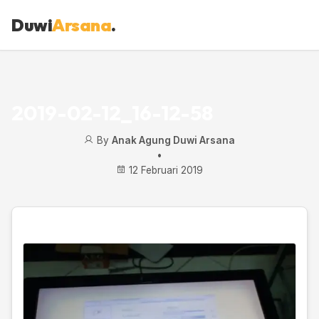
Duwi
Arsana
.
2019-02-12_16-12-58
By
Anak Agung Duwi Arsana
•
12 Februari 2019