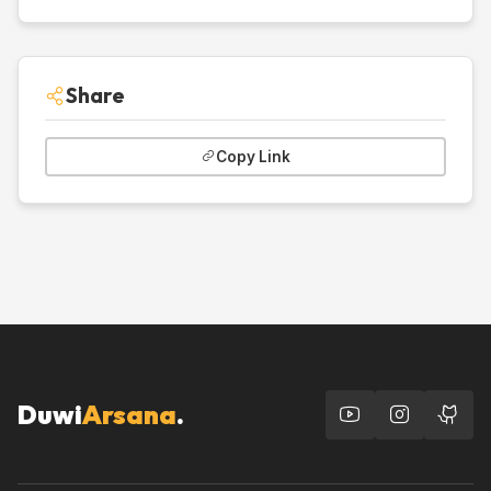
Share
Copy Link
Duwi
Arsana
.