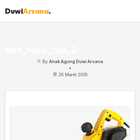
Duwi
Arsana
.
ban_tools_top_2
By
Anak Agung Duwi Arsana
•
26 Maret 2019