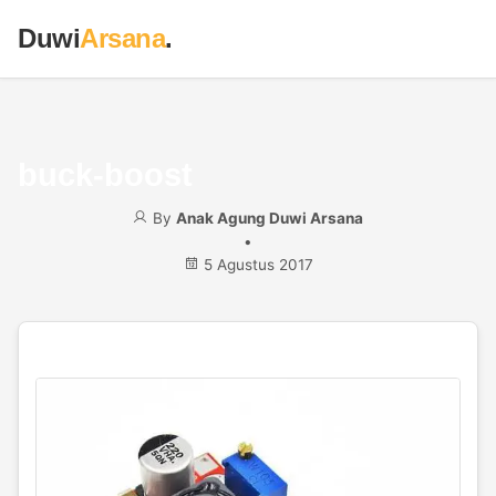
Duwi
Arsana
.
buck-boost
By
Anak Agung Duwi Arsana
•
5 Agustus 2017