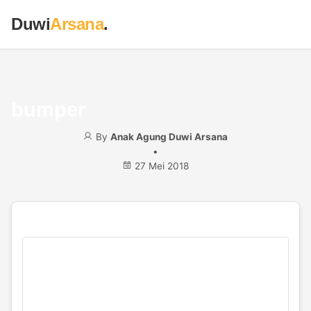
Duwi
Arsana
.
bumper
By
Anak Agung Duwi Arsana
•
27 Mei 2018