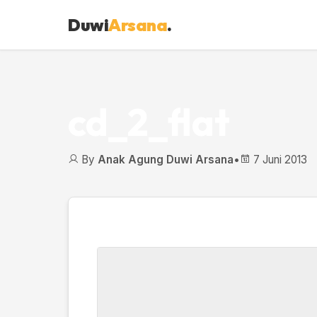
Duwi
Arsana
.
cd_2_flat
By
Anak Agung Duwi Arsana
•
7 Juni 2013