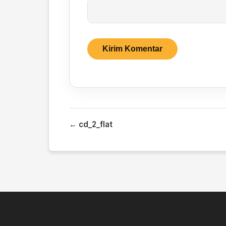
← cd_2_flat