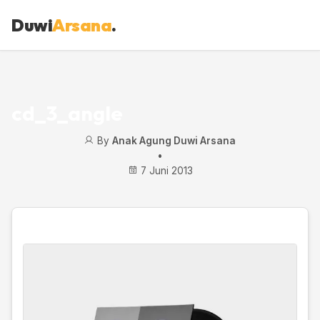
Duwi
Arsana
.
cd_3_angle
By
Anak Agung Duwi Arsana
•
7 Juni 2013