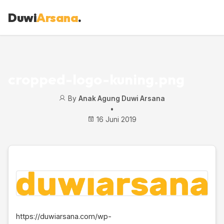
Duwi
Arsana
.
cropped-logo-kuning.png
By
Anak Agung Duwi Arsana
•
16 Juni 2019
https://duwiarsana.com/wp-