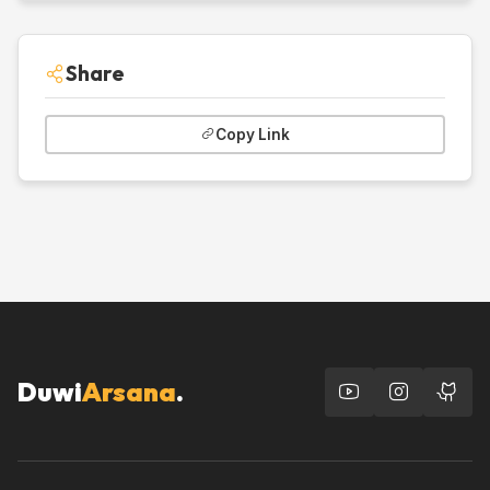
Share
Copy Link
Duwi
Arsana
.