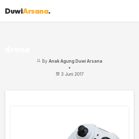
Duwi
Arsana
.
drone
By
Anak Agung Duwi Arsana
•
3 Juni 2017