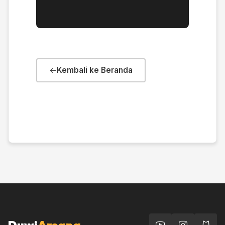
Kembali ke Beranda
Duwi
Arsana
.