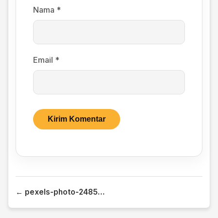
Nama
*
Email
*
← pexels-photo-248539