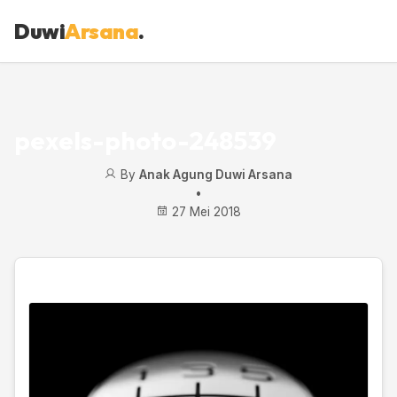
Duwi
Arsana
.
pexels-photo-248539
By
Anak Agung Duwi Arsana
•
27 Mei 2018