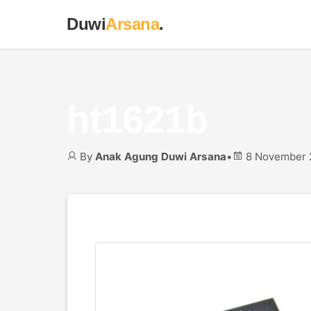
Duwi
Arsana
.
ht1621b
By
Anak Agung Duwi Arsana
•
8 November 