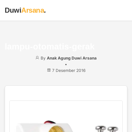
Duwi
Arsana
.
lampu-otomatis-gerak
By
Anak Agung Duwi Arsana
•
7 Desember 2016