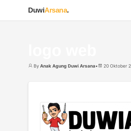
Duwi
Arsana
.
logo web
By
Anak Agung Duwi Arsana
•
20 Oktober 