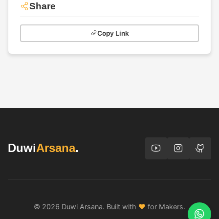
Share
Copy Link
Duwi
Arsana
.
© 2026 Duwi Arsana. Built with
♥
for Makers.