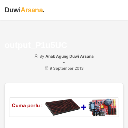
Duwi
Arsana
.
output_P1u5UC
By
Anak Agung Duwi Arsana
•
9 September 2013