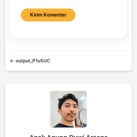
← output_P1u5UC