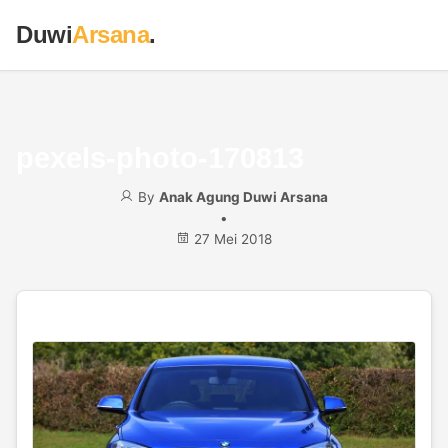
Duwi
Arsana
.
pexels-photo-170813
By
Anak Agung Duwi Arsana
•
27 Mei 2018