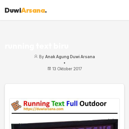
Duwi
Arsana
.
running text biru
By
Anak Agung Duwi Arsana
•
13 Oktober 2017