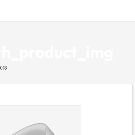
th_product_img
2018