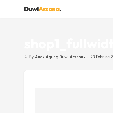
Duwi
Arsana
.
shop1_fullwid
By
Anak Agung Duwi Arsana
•
23 Februari 