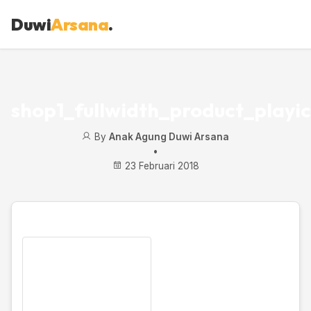
Duwi
Arsana
.
shop1_fullwidth_product_playi
By
Anak Agung Duwi Arsana
•
23 Februari 2018