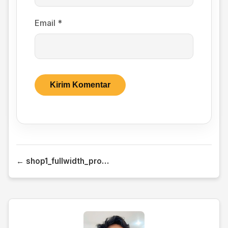
Email
*
← shop1_fullwidth_product_playicon