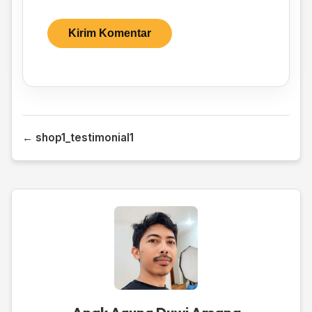
← shop1_testimonial1