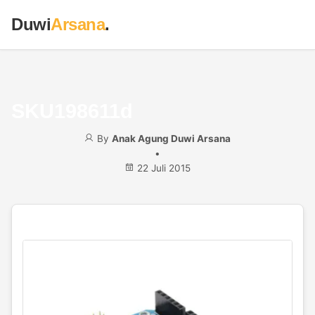
Duwi
Arsana
.
SKU198611d
By
Anak Agung Duwi Arsana
•
22 Juli 2015