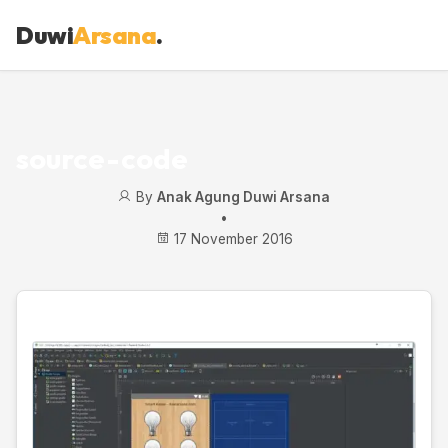
Duwi
Arsana
.
source-code
By
Anak Agung Duwi Arsana
•
17 November 2016