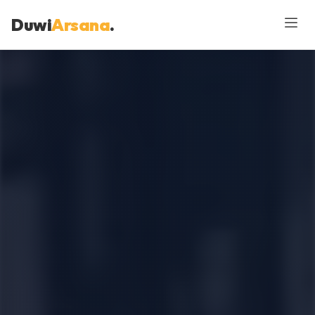
Duwi
Arsana
.