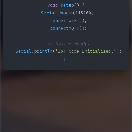
void
setup
() {

Serial
.
begin
(115200);

connectWiFi
();

connectMQTT
();

// System ready.
Serial
.
println
(
"IoT Core Initialized."
);

}