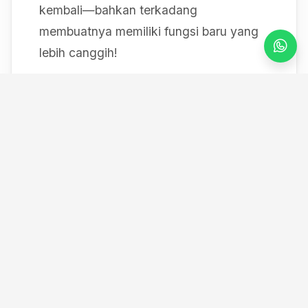
kembali—bahkan terkadang
membuatnya memiliki fungsi baru yang
lebih canggih!
Mulai dari bereksperimen dengan sistem
IoT berbasis Arduino, membedah mesin,
hingga merancang modul
custom
, saya
selalu mendokumentasikan setiap
eksperimen "gila" saya melalui blog ini
serta kanal YouTube saya. Selamat
datang di ruang kerja *out-of-the-box*
saya!