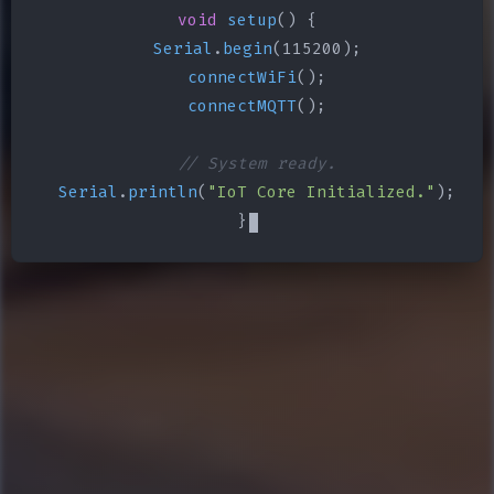
void
setup
() {

Serial
.
begin
(115200);

connectWiFi
();

connectMQTT
();

// System ready.
Serial
.
println
(
"IoT Core Initialized."
);

}