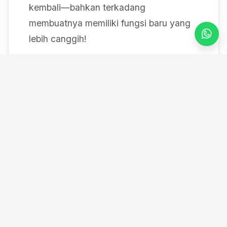
kembali—bahkan terkadang
membuatnya memiliki fungsi baru yang
lebih canggih!
Mulai dari bereksperimen dengan sistem
IoT berbasis Arduino, membedah mesin,
hingga merancang modul
custom
, saya
selalu mendokumentasikan setiap
eksperimen "gila" saya melalui blog ini
serta kanal YouTube saya. Selamat
datang di ruang kerja *out-of-the-box*
saya!