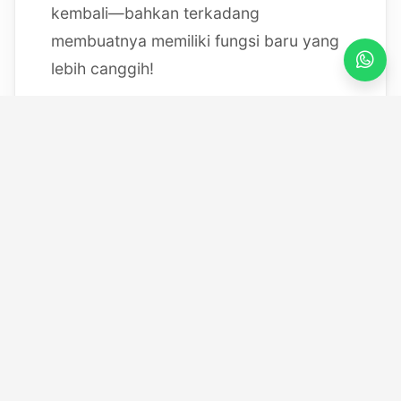
kembali—bahkan terkadang
membuatnya memiliki fungsi baru yang
lebih canggih!
Mulai dari bereksperimen dengan
sistem IoT berbasis Arduino, membedah
mesin, hingga merancang modul
custom
, saya selalu
mendokumentasikan setiap eksperimen
"gila" saya melalui blog ini serta kanal
YouTube saya. Selamat datang di ruang
kerja *out-of-the-box* saya!