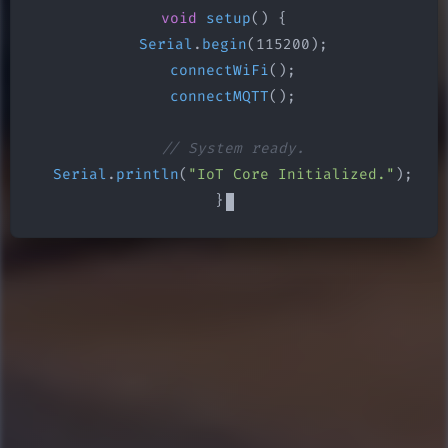
void
setup
() {

Serial
.
begin
(115200);

connectWiFi
();

connectMQTT
();

// System ready.
Serial
.
println
(
"IoT Core Initialized."
);

}