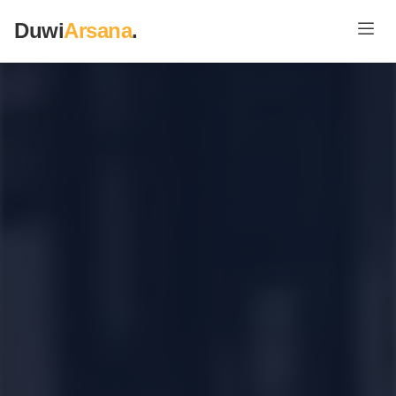
Duwi
Arsana
.