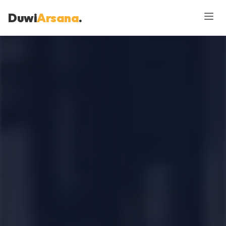
Duwi
Arsana
.