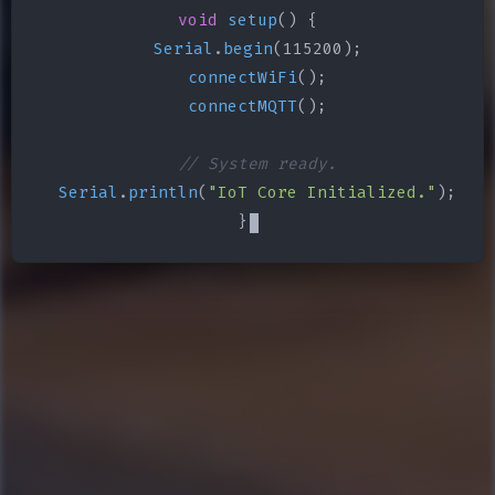
void
setup
() {

Serial
.
begin
(115200);

connectWiFi
();

connectMQTT
();

// System ready.
Serial
.
println
(
"IoT Core Initialized."
);

}