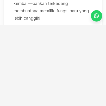
kembali—bahkan terkadang
membuatnya memiliki fungsi baru yang
lebih canggih!
Mulai dari bereksperimen dengan sistem
IoT berbasis Arduino, membedah mesin,
hingga merancang modul
custom
, saya
selalu mendokumentasikan setiap
eksperimen "gila" saya melalui blog ini
serta kanal YouTube saya. Selamat
datang di ruang kerja *out-of-the-box*
saya!