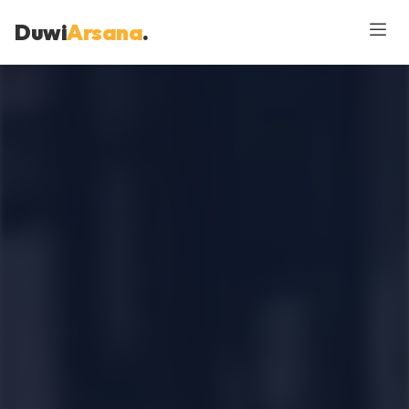
Duwi
Arsana
.