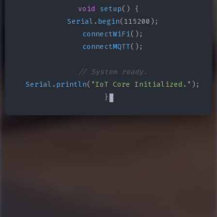
void
setup
() {

Serial
.
begin
(115200);

connectWiFi
();

connectMQTT
();

// System ready.
Serial
.
println
(
"IoT Core Initialized."
);

}