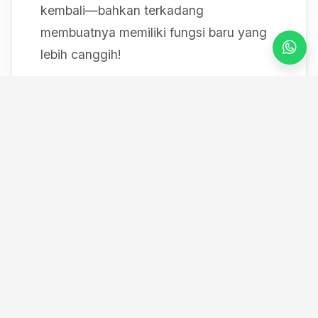
kembali—bahkan terkadang
membuatnya memiliki fungsi baru yang
lebih canggih!
Mulai dari bereksperimen dengan sistem
IoT berbasis Arduino, membedah mesin,
hingga merancang modul
custom
, saya
selalu mendokumentasikan setiap
eksperimen "gila" saya melalui blog ini
serta kanal YouTube saya. Selamat
datang di ruang kerja *out-of-the-box*
saya!