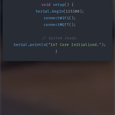
void
setup
() {

Serial
.
begin
(115200);

connectWiFi
();

connectMQTT
();

// System ready.
Serial
.
println
(
"IoT Core Initialized."
);

}