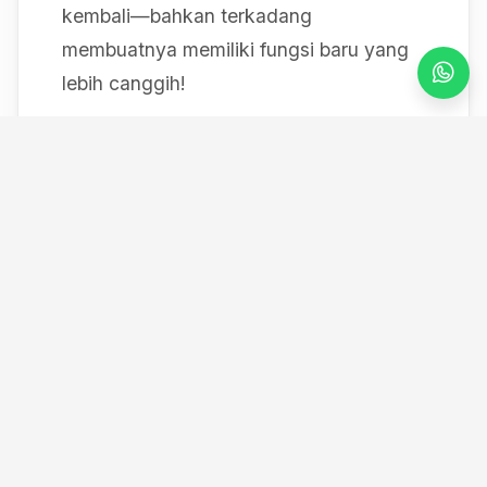
kembali—bahkan terkadang
membuatnya memiliki fungsi baru yang
lebih canggih!
Mulai dari bereksperimen dengan sistem
IoT berbasis Arduino, membedah mesin,
hingga merancang modul
custom
, saya
selalu mendokumentasikan setiap
eksperimen "gila" saya melalui blog ini
serta kanal YouTube saya. Selamat
datang di ruang kerja *out-of-the-box*
saya!