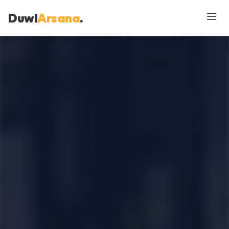
Duwi
Arsana
.