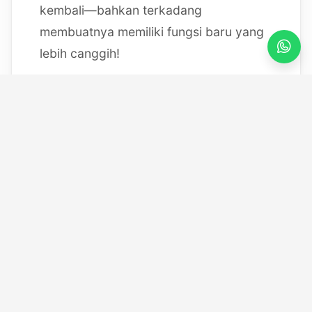
kembali—bahkan terkadang
membuatnya memiliki fungsi baru yang
lebih canggih!
Mulai dari bereksperimen dengan
sistem IoT berbasis Arduino, membedah
mesin, hingga merancang modul
custom
, saya selalu
mendokumentasikan setiap eksperimen
"gila" saya melalui blog ini serta kanal
YouTube saya. Selamat datang di ruang
kerja *out-of-the-box* saya!