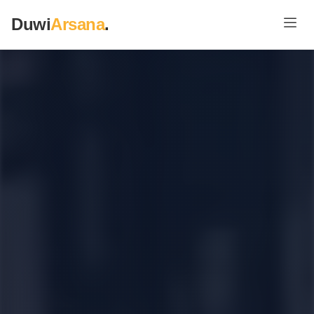
Duwi
Arsana
.