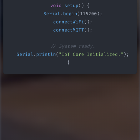
void
setup
() {

Serial
.
begin
(115200);

connectWiFi
();

connectMQTT
();

// System ready.
Serial
.
println
(
"IoT Core Initialized."
);

}