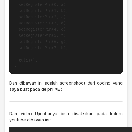
  setRegisterPin(0, a);

  setRegisterPin(1, b);

  setRegisterPin(2, c);

  setRegisterPin(3, d);

  setRegisterPin(4, e);

  setRegisterPin(5, f);

  setRegisterPin(6, g);

  setRegisterPin(7, h);

  tulis();  

}
Dan dibawah ini adalah screenshoot dari coding yang
saya buat pada delphi XE :
Dan video Ujicobanya bisa disaksikan pada kolom
youtube dibawah ini :