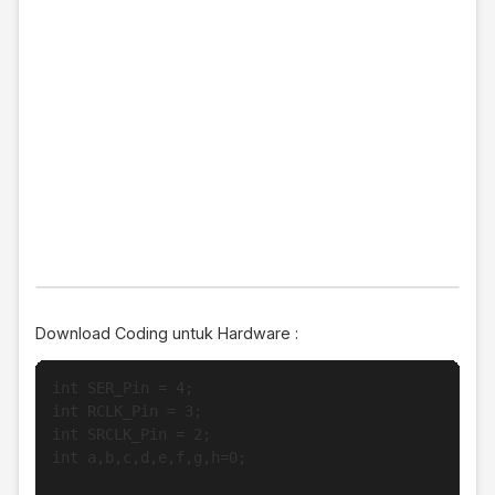
Download Coding untuk Hardware :
int SER_Pin = 4;   

int RCLK_Pin = 3;  

int SRCLK_Pin = 2; 

int a,b,c,d,e,f,g,h=0;
