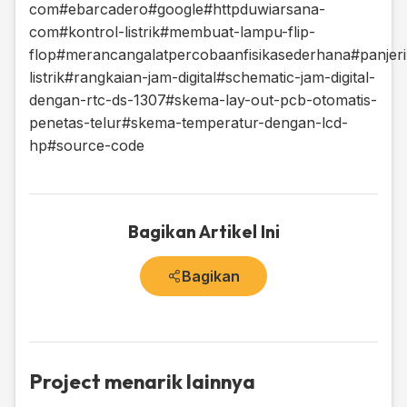
com
#ebarcadero
#google
#httpduwiarsana-
com
#kontrol-listrik
#membuat-lampu-flip-
flop
#merancangalatpercobaanfisikasederhana
#panjer
listrik
#rangkaian-jam-digital
#schematic-jam-digital-
dengan-rtc-ds-1307
#skema-lay-out-pcb-otomatis-
penetas-telur
#skema-temperatur-dengan-lcd-
hp
#source-code
Bagikan Artikel Ini
Bagikan
Project menarik lainnya