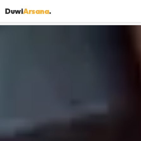
Duwi
Arsana
.