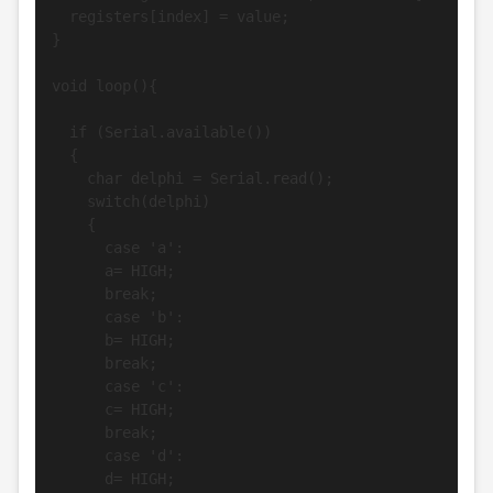
  registers[index] = value;

}

void loop(){

  if (Serial.available())

  {

    char delphi = Serial.read();

    switch(delphi)

    {

      case 'a':

      a= HIGH;

      break;

      case 'b':

      b= HIGH;

      break;

      case 'c':

      c= HIGH;

      break;

      case 'd':

      d= HIGH;
