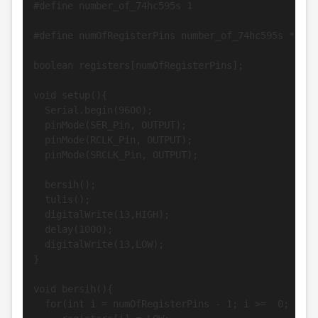
#define number_of_74hc595s 1 

#define numOfRegisterPins number_of_74hc595s * 8

boolean registers[numOfRegisterPins];

void setup(){

  Serial.begin(9600);

  pinMode(SER_Pin, OUTPUT);

  pinMode(RCLK_Pin, OUTPUT);

  pinMode(SRCLK_Pin, OUTPUT);

  bersih();

  tulis();

  digitalWrite(13,HIGH);

  delay(1000);

  digitalWrite(13,LOW);

}               

void bersih(){

  for(int i = numOfRegisterPins - 1; i >=  0; i--){