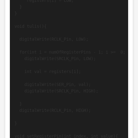
     registers[i] = LOW;

  }

} 

void tulis(){

  digitalWrite(RCLK_Pin, LOW);

  for(int i = numOfRegisterPins - 1; i >=  0; i--){
    digitalWrite(SRCLK_Pin, LOW);

    int val = registers[i];

    digitalWrite(SER_Pin, val);

    digitalWrite(SRCLK_Pin, HIGH);

  }

  digitalWrite(RCLK_Pin, HIGH);

}

void setRegisterPin(int index, int value){
