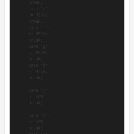
      break;

      case 'e':

      e= HIGH;

      break;

      case 'f':

      f= HIGH;

      break;

      case 'g':

      g= HIGH;

      break;

      case 'h':

      h= HIGH;

      break;

      case '1':

      a= LOW;

      break;

      case '2':

      b= LOW;

      break;
