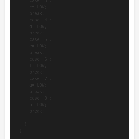
      case '3':

      c= LOW;

      break;

      case '4':

      d= LOW;

      break;

      case '5':

      e= LOW;

      break;

      case '6':

      f= LOW;

      break;

      case '7':

      g= LOW;

      break;

      case '8':

      h= LOW;

      break;

    }

  }
