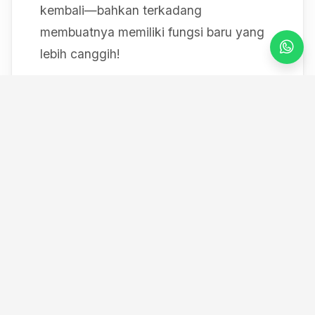
kembali—bahkan terkadang
membuatnya memiliki fungsi baru yang
lebih canggih!
Mulai dari bereksperimen dengan sistem
IoT berbasis Arduino, membedah mesin,
hingga merancang modul
custom
, saya
selalu mendokumentasikan setiap
eksperimen "gila" saya melalui blog ini
serta kanal YouTube saya. Selamat
datang di ruang kerja *out-of-the-box*
saya!