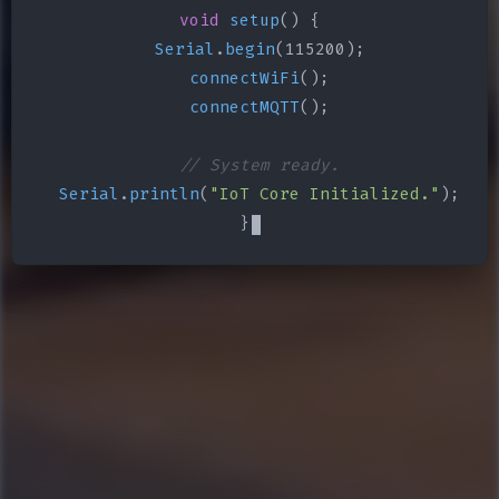
void
setup
() {

Serial
.
begin
(115200);

connectWiFi
();

connectMQTT
();

// System ready.
Serial
.
println
(
"IoT Core Initialized."
);

}