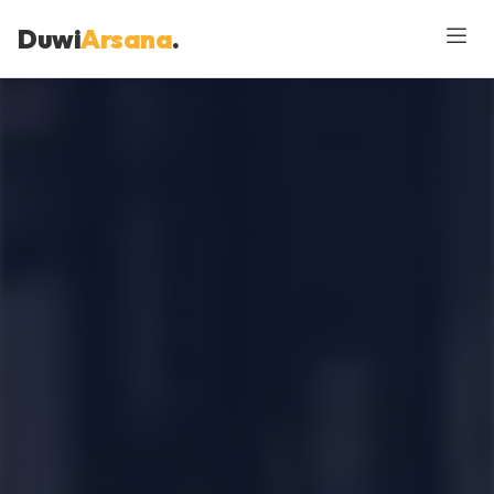
Duwi
Arsana
.