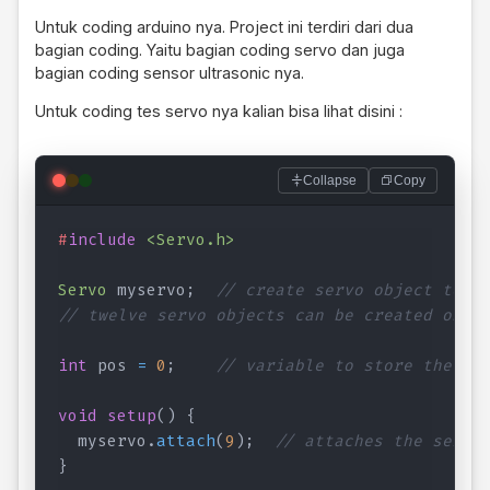
Untuk coding arduino nya. Project ini terdiri dari dua
bagian coding. Yaitu bagian coding servo dan juga
bagian coding sensor ultrasonic nya.
Untuk coding tes servo nya kalian bisa lihat disini :
Collapse
Copy
#
include
<Servo.h>
Servo
 myservo
;
// create servo object to c
// twelve servo objects can be created on m
int
 pos 
=
0
;
// variable to store the se
void
setup
(
)
{
  myservo
.
attach
(
9
)
;
// attaches the servo
}