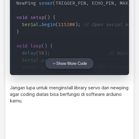
NewPing 
sonar
(
TRIGGER_PIN
,
 ECHO_PIN
,
 MAX_DI
void
setup
(
)
{
Serial
.
begin
(
115200
)
;
// Open serial moni
}
void
loop
(
)
{
delay
(
50
)
;
// Wait 50
Serial
.
print
(
"Ping: "
)
;
Show More Code
Serial
.
print
(
sonar
.
ping_cm
(
)
)
;
// Send pi
Serial
.
println
(
"cm"
)
;
}
Jangan lupa untuk menginstall library servo dan newping
agar coding diatas bisa berfungsi di software arduino
kamu.