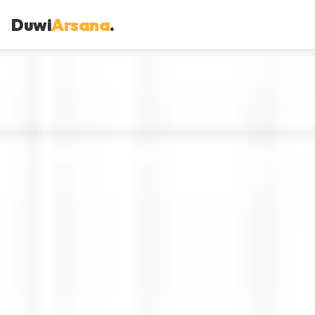
Duwi
Arsana
.