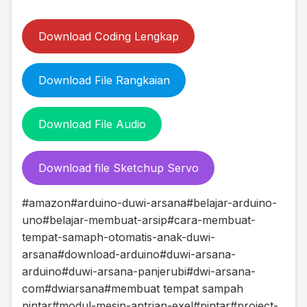
Download Coding Lengkap
Download File Rangkaian
Download File Audio
Download file Sketchup Servo
#amazon
#arduino-duwi-arsana
#belajar-arduino-
uno
#belajar-membuat-arsip
#cara-membuat-
tempat-samaph-otomatis-anak-duwi-
arsana
#download-arduino
#duwi-arsana-
arduino
#duwi-arsana-panjerubi
#dwi-arsana-
com
#dwiarsana
#membuat tempat sampah
pintar
#modul-mesin-antrian-exel
#pintar
#project-