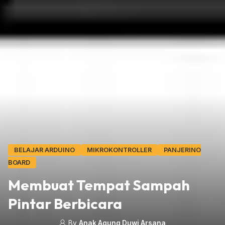
BELAJAR ARDUINO
MIKROKONTROLLER
PANJERINO
BOARD
Membuat Tempat Sampah
Pintar Berbicara
By
Anak Agung Duwi Arsana