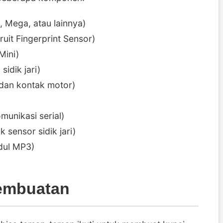
 Mega, atau lainnya)
ruit Fingerprint Sensor)
Mini)
idik jari)
 dan kontak motor)
munikasi serial)
k sensor sidik jari)
dul MP3)
embuatan