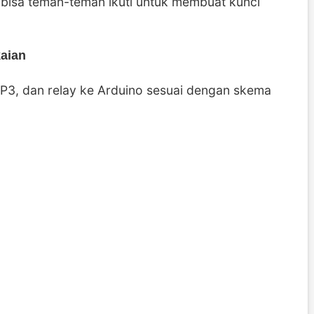
 bisa teman-teman ikuti untuk membuat kunci
aian
MP3, dan relay ke Arduino sesuai dengan skema