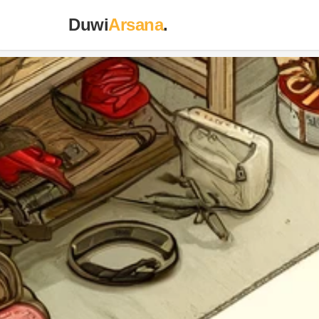
Duwi
Arsana
.