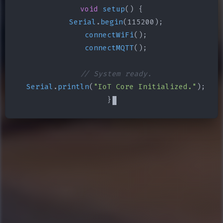
void
setup
() {

Serial
.
begin
(115200);

connectWiFi
();

connectMQTT
();

// System ready.
Serial
.
println
(
"IoT Core Initialized."
);

}