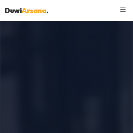
Duwi
Arsana
.