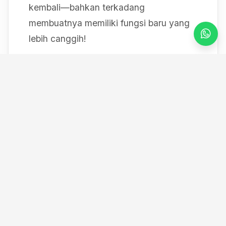
kembali—bahkan terkadang
membuatnya memiliki fungsi baru yang
lebih canggih!
Mulai dari bereksperimen dengan sistem
IoT berbasis Arduino, membedah mesin,
hingga merancang modul
custom
, saya
selalu mendokumentasikan setiap
eksperimen "gila" saya melalui blog ini
serta kanal YouTube saya. Selamat
datang di ruang kerja *out-of-the-box*
saya!