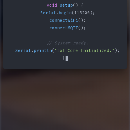
void
setup
() {

Serial
.
begin
(115200);

connectWiFi
();

connectMQTT
();

// System ready.
Serial
.
println
(
"IoT Core Initialized."
);

}