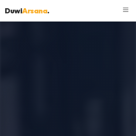
Duwi
Arsana
.