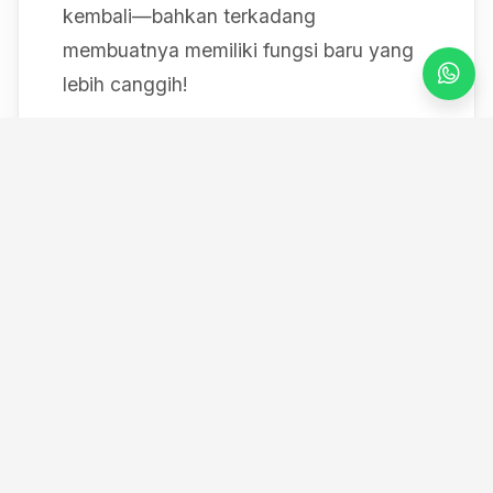
kembali—bahkan terkadang
membuatnya memiliki fungsi baru yang
lebih canggih!
Mulai dari bereksperimen dengan sistem
IoT berbasis Arduino, membedah mesin,
hingga merancang modul
custom
, saya
selalu mendokumentasikan setiap
eksperimen "gila" saya melalui blog ini
serta kanal YouTube saya. Selamat
datang di ruang kerja *out-of-the-box*
saya!