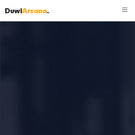
Duwi
Arsana
.