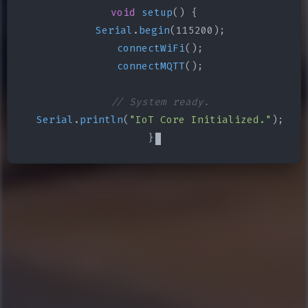
void
setup
() {

Serial
.
begin
(115200);

connectWiFi
();

connectMQTT
();

// System ready.
Serial
.
println
(
"IoT Core Initialized."
);

}