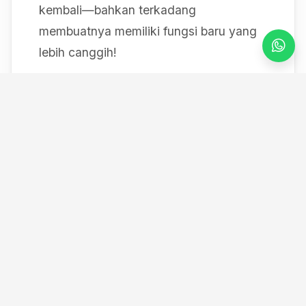
kembali—bahkan terkadang
membuatnya memiliki fungsi baru yang
lebih canggih!
Mulai dari bereksperimen dengan sistem
IoT berbasis Arduino, membedah mesin,
hingga merancang modul
custom
, saya
selalu mendokumentasikan setiap
eksperimen "gila" saya melalui blog ini
serta kanal YouTube saya. Selamat
datang di ruang kerja *out-of-the-box*
saya!