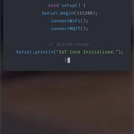
void
setup
() {

Serial
.
begin
(115200);

connectWiFi
();

connectMQTT
();

// System ready.
Serial
.
println
(
"IoT Core Initialized."
);

}