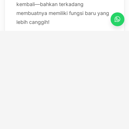
kembali—bahkan terkadang
membuatnya memiliki fungsi baru yang
lebih canggih!
Mulai dari bereksperimen dengan
sistem IoT berbasis Arduino, membedah
mesin, hingga merancang modul
custom
, saya selalu
mendokumentasikan setiap eksperimen
"gila" saya melalui blog ini serta kanal
YouTube saya. Selamat datang di ruang
kerja *out-of-the-box* saya!