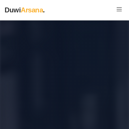
Duwi
Arsana
.