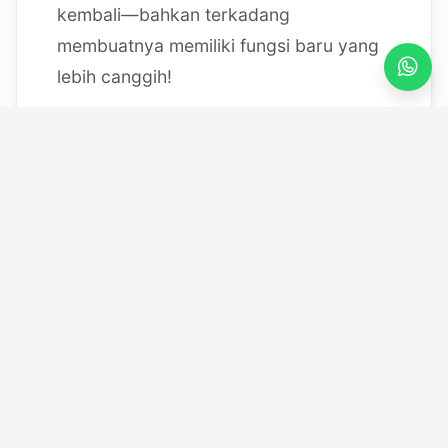
kembali—bahkan terkadang
membuatnya memiliki fungsi baru yang
lebih canggih!
Mulai dari bereksperimen dengan
sistem IoT berbasis Arduino, membedah
mesin, hingga merancang modul
custom
, saya selalu
mendokumentasikan setiap eksperimen
"gila" saya melalui blog ini serta kanal
YouTube saya. Selamat datang di ruang
kerja *out-of-the-box* saya!