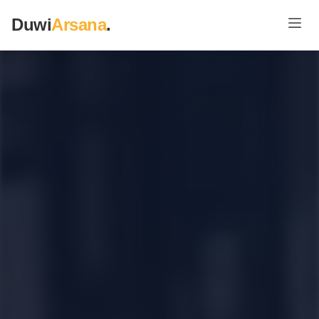
Duwi
Arsana
.