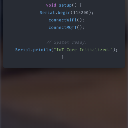
void
setup
() {

Serial
.
begin
(115200);

connectWiFi
();

connectMQTT
();

// System ready.
Serial
.
println
(
"IoT Core Initialized."
);

}