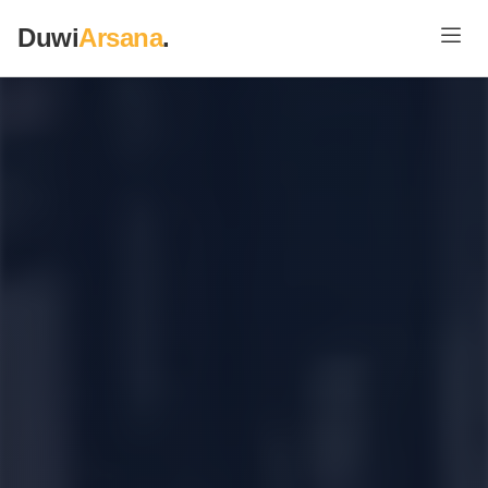
Duwi
Arsana
.