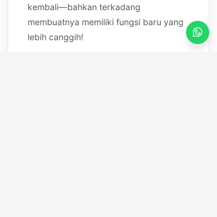
kembali—bahkan terkadang
membuatnya memiliki fungsi baru yang
lebih canggih!
Mulai dari bereksperimen dengan
sistem IoT berbasis Arduino, membedah
mesin, hingga merancang modul
custom
, saya selalu
mendokumentasikan setiap eksperimen
"gila" saya melalui blog ini serta kanal
YouTube saya. Selamat datang di ruang
kerja *out-of-the-box* saya!