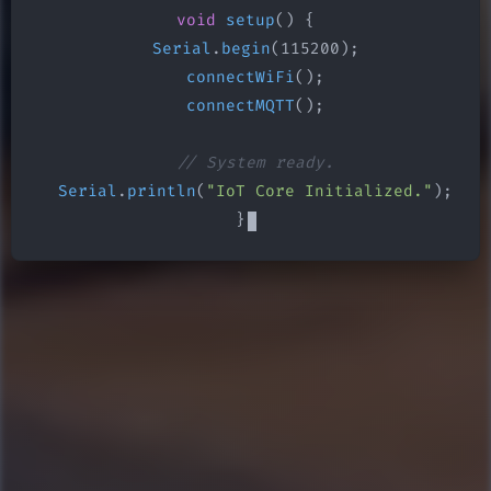
void
setup
() {

Serial
.
begin
(115200);

connectWiFi
();

connectMQTT
();

// System ready.
Serial
.
println
(
"IoT Core Initialized."
);

}